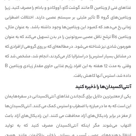
غذاهای غنی از
ویتامین B
مانند گوشت گاو، آووکادو و بادام را مصرف کنید. زیرا
ویتامین‌های گروه B تأثیر مثبتی بر سیستم عصبی دارند. اختلالات اضطرابی
زمانی رخ می‌دهد که کمبود این ویتامین‌ها وجود داشته باشد. به عنوان مثال،
ویتامین B6 ترشح ناقل عصبی سروتونین را در بدن تسهیل می‌کند که به عنوان
هورمون شادی نیز شناخته می‌شود. در مطالعه‌ای که بر روی گروهی از افرادی که
در مشاغل بسیار استرس‌زا در استرالیا کار می‌کردند، انجام شد، مشخص شد که
وقتی به مدت 12 هفته به این افراد رژیم غذایی حاوی مقدار زیادی ویتامین B
داده شد، استرس آنها کاهش یافت.
آنتی‌اکسیدان‌ها را ذخیره کنید
یکی از معتبرترین دلایل برای گنجاندن غذاهای آنتی‌اکسیدانی در سفره‌هایمان
این است که به ما در مبارزه با اضطراب و استرس کمک می کنند. آنتی‌اکسیدان‌ها
از مغز در برابر رادیکال‌های آزاد محافظت می کنند. این رادیکال‌های آزاد باعث
التهاب می‌شوند مگر اینکه آنتی‌اکسیدان مصرف کنید که به تولید
انتقال‌دهنده‌های عصبی آسیب می‌رساند. ذخایر بتاکاروتن مانند هویج،