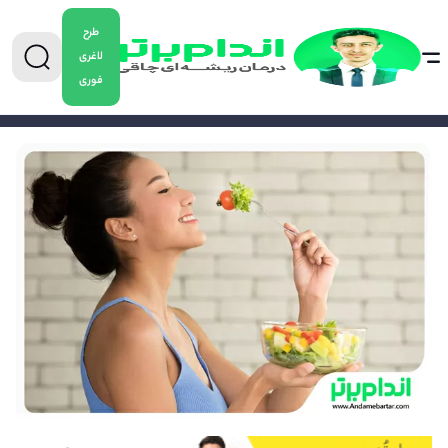
طرح
لاغری
فوری
0904-5478882
برای دریافت مشاوره کاهش وزن تماس بگیرید