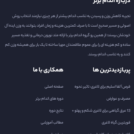
درباره اندام برتر
تجربه کاهش وزن و رسیدن به تناسب اندام بیشتر از هر چیزی نیازمند انتخاب روش
اصولی و مسیر صحیح است تا با صرف کمترین هزینه و زمان افراد بتوانند به وزن ایده آل
خودشان برسند؛ از همین رو گروه اندام برتر با ارائه متد نورون درمانی و تغذیه مسیر
ساده و کم هزینه ای را برای عموم علاقمندان مهیا ساخته تا یک بار برای همیشه وزن کم
کنند و به تناسب اندام برسند.
پربازدیدترین ها
همکاری با ما
قرص آلفا اسلیم برای لاغری: تاثیر، نحوه
صفحه اصلی
مصرف و عوارض
دوره های اندام برتر
13 عرق گیاهی برای لاغری شکم و پهلو +
نتایج دوره
قویترین گیاه لاغری
مطالب آموزشی