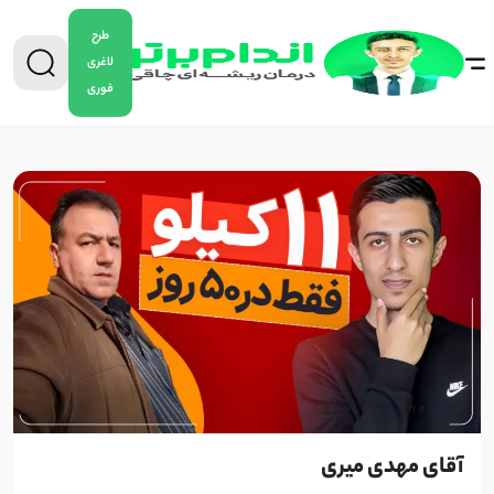
طرح
نتایج دوره
لاغری
فوری
آقای مهدی میری