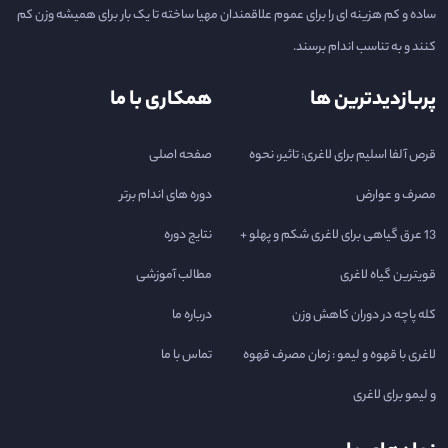
ساده و کم هزینه ای را برای عموم علاقمندان مهیا ساخته تا یک بار برای همیشه وزن کم
کنند و به تناسب اندام برسند.
پربازدیدترین ها
همکاری با ما
قرص آلفا اسلیم برای لاغری: تاثیر، نحوه
صفحه اصلی
مصرف و عوارض
دوره های اندام برتر
13 عرق گیاهی برای لاغری شکم و پهلو +
نتایج دوره
قویترین گیاه لاغری
مطالب آموزشی
کله پاچه در دوران کاهش وزن
درباره ما
لاغری با قهوه و لیمو : زمان مصرف قهوه
تماس با ما
و لیمو برای لاغری