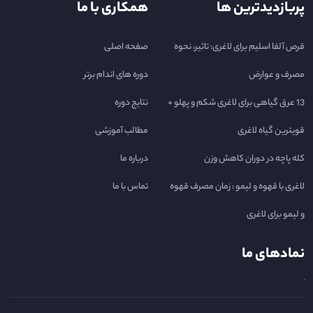
پربازدیدترین ها
همکاری با ما
قرص آلفا اسلیم برای لاغری: تاثیر، نحوه
صفحه اصلی
مصرف و عوارض
دوره های اندام برتر
13 عرق گیاهی برای لاغری شکم و پهلو +
نتایج دوره
قویترین گیاه لاغری
مطالب آموزشی
کله پاچه در دوران کاهش وزن
درباره ما
لاغری با قهوه و لیمو : زمان مصرف قهوه
تماس با ما
و لیمو برای لاغری
نمادهای ما