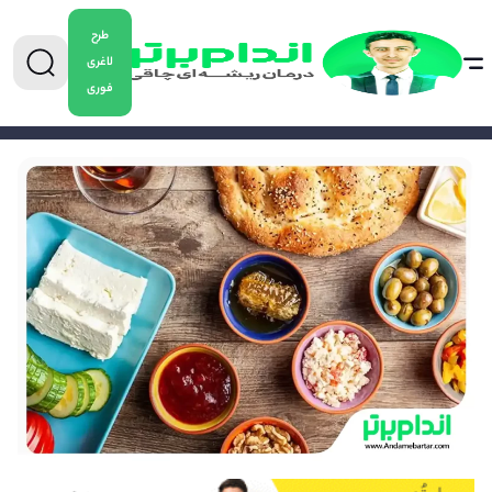
طرح
لاغری
فوری
0904-5478882
برای دریافت مشاوره کاهش وزن تماس بگیرید