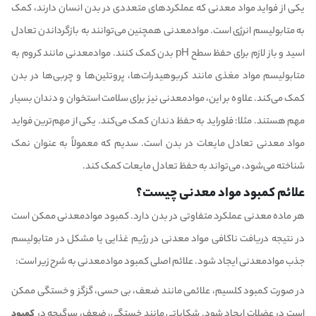
یکی از فواید مواد معدنی که عملکردهای متعددی در بدن انسان دارند، کمک
به متابولیسم انرژی است. موادمعدنی همچنین می‌توانند به بازگرداندن تعادل
اسید و باز لازم برای حفظ سطح pH بدن کمک کنند. موادمعدنی مانند کروم به
متابولیسم مواد مغذی مانند کربوهیدرات‌ها، پروتئین‌ها و چربی‌ها در بدن
کمک می‌کند. علاوه بر این، موادمعدنی نیز برای سلامت استخوان و دندان بسیار
مهم هستند. مثلا: فلوراید به حفظ دندان کمک می‌کند. یکی از مهم‌ترین فواید
مواد معدنی تعادل مایعات در بدن است. سدیم که معمولاً به عنوان نمک
شناخته می‌شود، می‌تواند به حفظ تعادل مایعات کمک کند.
علائم کمبود مواد معدنی چیست؟
هر ماده معدنی عملکرد متفاوتی در بدن دارد. کمبود موادمعدنی ممکن است
در نتیجه دریافت ناکافی مواد معدنی در رژیم غذایی یا مشکل در متابولیسم
جذب موادمعدنی ایجاد شود. علائم اصلی کمبود موادمعدنی به شرح زیر است:
در صورت کمبود کلسیم، علائمی مانند ضعف، بی حسی، گزگز و خستگی ممکن
است در عضلات ایجاد شود. شکایاتی مانند خستگی، ضعف، سرگیجه در
کمبود