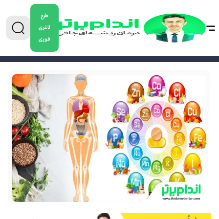
طرح
لاغری
فوری
0904-5478882
برای دریافت مشاوره کاهش وزن تماس بگیرید