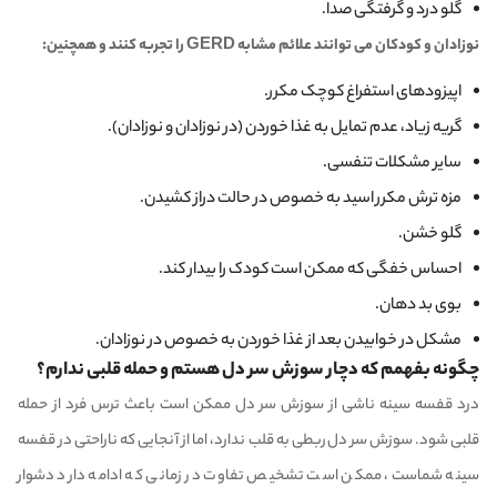
گلو درد و گرفتگی صدا.
نوزادان و کودکان می توانند علائم مشابه GERD را تجربه کنند و همچنین:
اپیزودهای استفراغ کوچک مکرر.
گریه زیاد، عدم تمایل به غذا خوردن (در نوزادان و نوزادان).
سایر مشکلات تنفسی.
مزه ترش مکرر اسید به خصوص در حالت دراز کشیدن.
گلو خشن.
احساس خفگی که ممکن است کودک را بیدار کند.
بوی بد دهان.
مشکل در خوابیدن بعد از غذا خوردن به خصوص در نوزادان.
چگونه بفهمم که دچار سوزش سر دل هستم و حمله قلبی ندارم؟
درد قفسه سینه ناشی از سوزش سر دل ممکن است باعث ترس فرد از حمله
قلبی شود. سوزش سر دل ربطی به قلب ندارد، اما از آنجایی که ناراحتی در قفسه
سینه شماست، ممکن است تشخیص تفاوت در زمانی که ادامه دارد دشوار