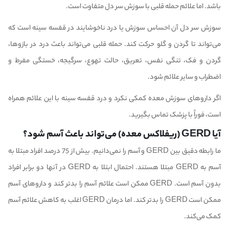
باشد. اما علائم حمله قلبی با سوزش سر دل متفاوت است.
سوزش سر دل آن احساس سوزش یا درد ناخوشایند در قفسه سینه است که
می‌تواند تا گردن و گلو حرکت کند. حمله قلبی می‌تواند باعث درد در بازوها،
گردن و فک، تنگی نفس، تعریق، حالت تهوع، سرگیجه، خستگی مفرط و
اضطراب و سایر علائم شود.
اگر داروهای سوزش معده کمکی نکرد و درد قفسه سینه با این علائم همراه
است، فوراً با پزشک تماس بگیرید.
آیا GERD (ریفلاکس معده) می‌تواند باعث آسم شود؟
ما رابطه دقیق بین GERD و آسم را نمی‌دانیم. بیش از 75 درصد افراد مبتلا به
آسم به GERD مبتلا هستند. احتمال ابتلا به GERD در آنها دو برابر افراد
بدون آسم است. GERD ممکن است علائم آسم را بدتر کند و داروهای آسم
ممکن است GERD را بدتر کند. اما درمان GERD اغلب به کاهش علائم آسم
کمک می‌کند.