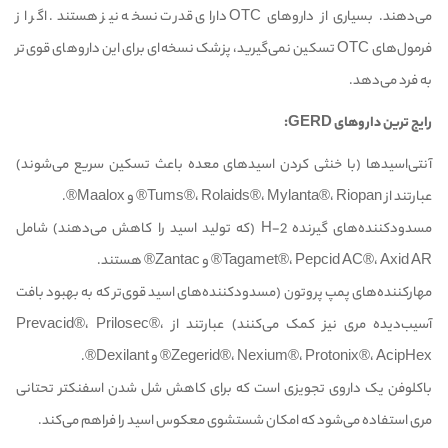
می‌دهند. بسیاری از داروهای OTC دارای قدرت نسخه نیز هستند. اگر از
فرمول‌های OTC تسکین نمی‌گیرید، پزشک نسخه‌ای برای این داروهای قوی‌تر
به فرد می‌دهد.
رایج ترین داروهای GERD:
آنتی‌اسیدها (با خنثی کردن اسیدهای معده باعث تسکین سریع می‌شوند)
عبارتند از Tums®، Rolaids®، Mylanta®، Riopan® و Maalox®.
مسدود‌کننده‌های گیرنده H-2 (که تولید اسید را کاهش می‌دهند) شامل
Tagamet®، Pepcid AC®، Axid AR® و Zantac® هستند.
مهارکننده‌های پمپ پروتون (مسدودکننده‌های اسید قوی‌تر که به بهبود بافت
آسیب‌دیده مری نیز کمک می‌کنند) عبارتند از Prevacid®، Prilosec®،
Zegerid®، Nexium®، Protonix®، AcipHex® و Dexilant®.
باکلوفن یک داروی تجویزی است که برای کاهش شل شدن اسفنکتر تحتانی
مری استفاده می‌شود که امکان شستشوی معکوس اسید را فراهم می‌کند.