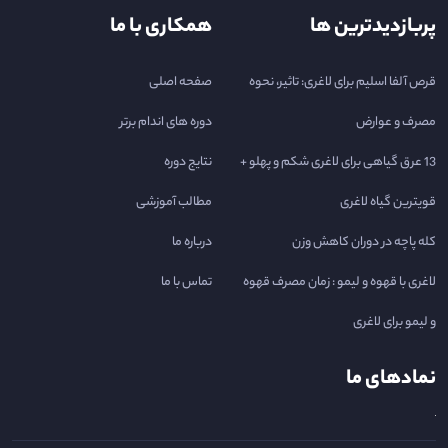
پربازدیدترین ها
همکاری با ما
قرص آلفا اسلیم برای لاغری: تاثیر، نحوه
صفحه اصلی
مصرف و عوارض
دوره های اندام برتر
13 عرق گیاهی برای لاغری شکم و پهلو +
نتایج دوره
قویترین گیاه لاغری
مطالب آموزشی
کله پاچه در دوران کاهش وزن
درباره ما
لاغری با قهوه و لیمو : زمان مصرف قهوه
تماس با ما
و لیمو برای لاغری
نمادهای ما