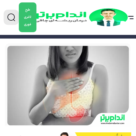
طرح
لاغری
فوری
0904-5478882
برای دریافت مشاوره کاهش وزن تماس بگیرید