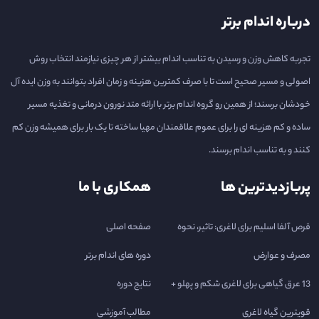
درباره اندام برتر
تجربه کاهش وزن و رسیدن به تناسب اندام بیشتر از هر چیزی نیازمند انتخاب روش
اصولی و مسیر صحیح است تا با صرف کمترین هزینه و زمان افراد بتوانند به وزن ایده آل
خودشان برسند؛ از همین رو گروه اندام برتر با ارائه متد نورون درمانی و تغذیه مسیر
ساده و کم هزینه ای را برای عموم علاقمندان مهیا ساخته تا یک بار برای همیشه وزن کم
کنند و به تناسب اندام برسند.
پربازدیدترین ها
همکاری با ما
قرص آلفا اسلیم برای لاغری: تاثیر، نحوه
صفحه اصلی
مصرف و عوارض
دوره های اندام برتر
13 عرق گیاهی برای لاغری شکم و پهلو +
نتایج دوره
قویترین گیاه لاغری
مطالب آموزشی