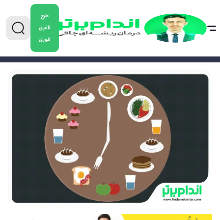
طرح
لاغری
فوری
0904-5478882
برای دریافت مشاوره کاهش وزن تماس بگیرید