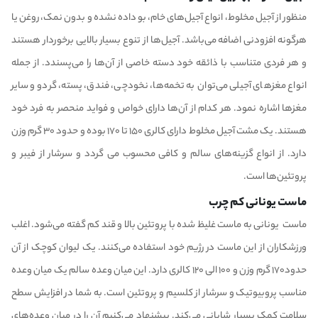
منظور از آجیل مخلوط، انواع آجیل‌های خام، بو داده نشده و بدون نمک، روغن یا
هرگونه افزودنی اضافه می‌باشد. آجیل‌ها از تنوع بسیار بالایی برخوردار هستند
و هر فردی متناسب با ذائقه خود دسته خاصی از آن‌ها را می‌پسندد. از جمله
انواع مغزهای آجیلی می‌توان به تخمه‌ها، نخودچی، فندق، پسته، گردو و سایر
مغزها اشاره نمود‌. هر کدام از آن‌ها دارای خواص و فواید منحصر به فرد خود
هستند. یک مشت آجیل مخلوط دارای کالری ۱۵۰ تا ۱۷۰ بوده و حدود ۳۰ گرم وزن
دارد. از انواع گزینه‌های سالم و کافی محسوب می گردد و سرشار از فیبر و
پروتئین‌ها است‌.‌
ماست یونانی کم چرب
ماست یونانی به ماست غلیظ شده با پروتئین بالا و قند کم گفته می‌شود. اغلب
ورزشکاران از این ماست در رژیم خود استفاده می‌کنند. یک لیوان کوچک از آن
حدود۱۷۰ گرم وزن و ۱۰۰ الی ۱۲۰ کالری دارد. این میان وعده سالم یک میان وعده
مناسب پروبیوتیک و سرشار از کلسیم و پروتئین است. به شما در افزایش سطح
سلامت‌ کمک بسیار شایانی می‌کند. پیشنهاد می‌کنیم آن را در میان وعده‌های