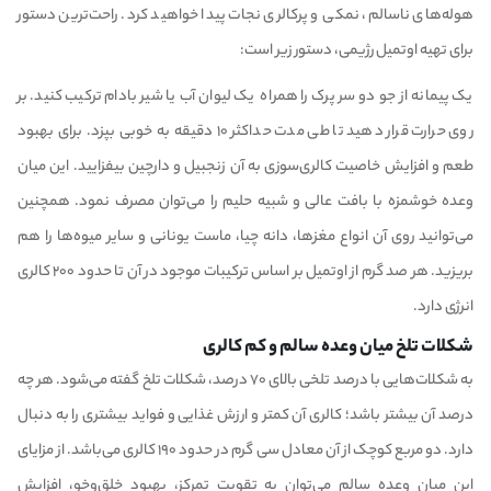
هوله‌های ناسالم، نمکی و پرکالری نجات پیدا خواهید کرد. راحت‌ترین دستور
برای تهیه اوتمیل رژیمی، دستور زیر است:
یک پیمانه از جو دو سر پرک را همراه یک لیوان آب یا شیر بادام ترکیب کنید. بر
روی حرارت قرار دهید تا طی مدت حداکثر ۱۰ دقیقه به خوبی بپزد. برای بهبود
طعم و افزایش خاصیت کالری‌سوزی به آن زنجبیل و دارچین بیفزایید. این میان
وعده خوشمزه با بافت عالی و شبیه حلیم را می‌توان مصرف نمود. همچنین
می‌‌توانید روی آن انواع مغزها، دانه چیا، ماست یونانی و سایر میوه‌ها را هم
بریزید. هر صد گرم از اوتمیل بر اساس ترکیبات موجود در آن تا حدود ۲۰۰ کالری
انرژی دارد.
شکلات تلخ میان وعده سالم و کم کالری
به شکلات‌هایی با درصد تلخی بالای ۷۰ درصد، شکلات تلخ گفته می‌شود. هر چه
درصد آن بیشتر باشد؛ کالری آن کمتر و ارزش غذایی و فواید بیشتری را به دنبال
دارد. دو مربع کوچک از آن معادل سی گرم در حدود ۱۹۰ کالری می‌باشد. از مزایای
این میان وعده سالم می‌توان به تقویت تمرکز، بهبود خلق‌و‌خو، افزایش