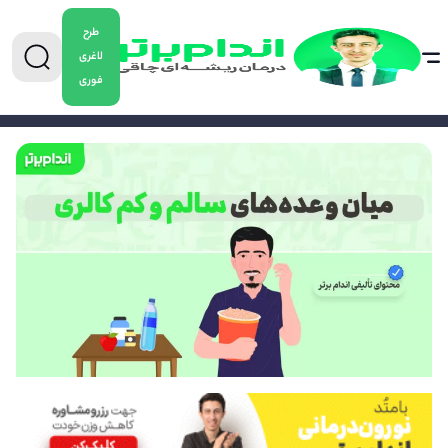
طرح
لاغری
فوری
0904-5478882
برای دریافت مشاوره کاهش وزن تماس بگیرید