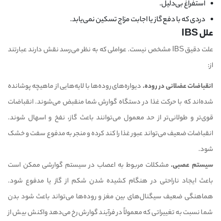
استفراغ بی‌دلیل.
دردی که با دفع گاز یا اجابت مزاج تسکین نمی‌یابد.
علل IBS
علت دقیق IBS مشخص نیست. عواملی که به نظر می‌رسد نقش دارند عبارتند
از:
انقباضات عضلانی در روده.
دیواره‌های روده‌ها با لایه‌هایی از ماهیچه پوشانده
شده‌اند که با حرکت غذا در دستگاه گوارش شما منقبض می‌شوند. انقباضات
قوی‌تر و طولانی‌تر از حد معمول می‌توانند باعث گاز، نفخ و اسهال شوند.
انقباضات ضعیف می‌تواند عبور غذا را کند کرده و منجر به مدفوع سفت و خشک
شود.
سیستم عصبی.
مشکلات مربوط به اعصاب در سیستم گوارشی ممکن است
باعث ایجاد ناراحتی در هنگام کشیده شدن شکم از گاز یا مدفوع شود.
هماهنگی ضعیف سیگنال‌های بین مغز و روده‌ها می‌تواند باعث شود بدن
شما نسبت به تغییراتی که معمولاً در فرآیند گوارش رخ می‌دهد واکنش بیش از