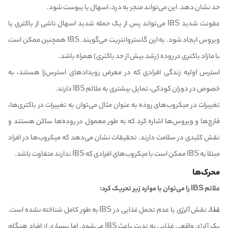
حد نشان دهد. این می‌تواند منجر به درد، اسهال یا یبوست شود.
عفونت شدید IBS می‌تواند پس از یک حمله شدید اسهال ناشی از باکتری یا
ویروس ایجاد شود. به این گاستروانتریت می‌گویند. IBS همچنین ممکن است
با مازاد باکتری در روده (رشد بیش از حد باکتری) همراه باشد.
استرس اولیه زندگی افرادی که در معرض رویدادهای استرس‌زا هستند، به
خصوص در دوران کودکی، تمایل بیشتری به علائم IBS دارند.
تغییرات در میکروب‌های روده به عنوان مثال می‌توان به تغییرات در باکتری‌ها،
قارچ‌ها و ویروس‌ها اشاره کرد که به طور معمول در روده‌ها ساکن هستند و
نقش کلیدی در سلامت دارند. تحقیقات نشان می‌دهد که میکروب‌ها در افراد
مبتلا به IBS ممکن است با میکروب‌های افرادی که IBS ندارند متفاوت باشد.
محرک‌ها
علائم IBS را می‌توان با موارد زیر تحریک کرد:
غذا.
نقش آلرژی یا عدم تحمل غذایی در IBS به طور کامل شناخته نشده است.
یک آلرژی واقعی غذایی به ندرت باعث IBS می‌شود. اما بسیاری از افراد هنگام