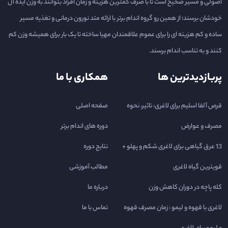
اصولی و مسیر صحیح است تا با صرف کمترین هزینه و زمان افراد بتوانند به وزن ایده آل
خودشان برسند؛ از همین رو گروه اندام برتر با ارائه متد نورون درمانی و تغذیه مسیر
ساده و کم هزینه ای را برای عموم علاقمندان مهیا ساخته تا یک بار برای همیشه وزن کم
کنند و به تناسب اندام برسند.
پربازدیدترین ها
همکاری با ما
قرص آلفا اسلیم برای لاغری: تاثیر، نحوه
صفحه اصلی
مصرف و عوارض
دوره های اندام برتر
13 عرق گیاهی برای لاغری شکم و پهلو +
نتایج دوره
قویترین گیاه لاغری
مطالب آموزشی
کله پاچه در دوران کاهش وزن
درباره ما
لاغری با قهوه و لیمو : زمان مصرف قهوه
تماس با ما