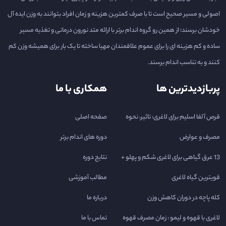
اصولی و مسیر صحیح است تا با صرف کمترین هزینه و زمان افراد بتوانند به وزن ایده آل
خودشان برسند؛ از همین رو گروه اندام برتر با ارائه متد نورون درمانی و تغذیه مسیر
ساده و کم هزینه ای را برای عموم علاقمندان مهیا ساخته تا یک بار برای همیشه وزن کم
کنند و به تناسب اندام برسند.
پربازدیدترین ها
همکاری با ما
قرص آلفا اسلیم برای لاغری: تاثیر، نحوه
صفحه اصلی
مصرف و عوارض
دوره های اندام برتر
13 عرق گیاهی برای لاغری شکم و پهلو +
نتایج دوره
قویترین گیاه لاغری
مطالب آموزشی
کله پاچه در دوران کاهش وزن
درباره ما
لاغری با قهوه و لیمو : زمان مصرف قهوه
تماس با ما