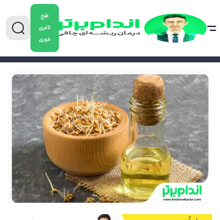
طرح
لاغری
فوری
0904-5478882
برای دریافت مشاوره کاهش وزن تماس بگیرید