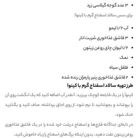
۳ عدد گوجه گیلاسی زرد
برای سس سالاد اسفناج گرم با کینوآ:
آب ۱/۲ لیمو
۳ قاشق غذاخوری شربت انار
۱/۲ لیوان چای روغن زیتون
نمک
فلفل سیاه
۲ قاشق غذاخوری پنیر پارمزان رنده شده
طرز تهیه سالاد اسفناج گرم با کینوا
کینوآ را در یک قابلمه کوچک بریزید. آنقدر آب اضافه کنید که یک انگشت روی آن
را بپوشاند و بجوشانید تا نرم شود. از روی اجاق برداشته، صاف کنید و بگذارید
خنک شود.
در تابه‌ای جداگانه قارچ‌ها و اسفناج درشت خرد شده را در یک قاشق غذاخوری
روغن زیتون تفت دهید، بدون اینکه برگ‌های اسفناج را زیاد خاموش کنید.