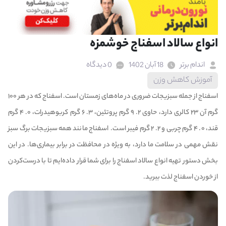
انواع سالاد اسفناج خوشمزه
اندام برتر
18 آبان 1402
0 دیدگاه
آموزش کاهش وزن
اسفناج از جمله سبزیجات ضروری در ماه‌های زمستان است. اسفناج که در هر ۱۰۰
گرم آن ۲۳ کالری دارد، حاوی ۲. ۹ گرم پروتئین، ۳. ۶ گرم کربوهیدرات، ۰. ۴ گرم
قند، ۰. ۴ گرم چربی و ۲. ۲ گرم
فیبر
است. اسفناج مانند همه سبزیجات برگ سبز
نقش مهمی در سلامت ما دارد، به ویژه در محافظت در برابر بیماری‌ها. در این
بخش دستور تهیه انواع سالاد اسفناج را برای شما قرار داده‌ایم تا با درست‌کردن
از خوردن اسفناج لذت ببرید.