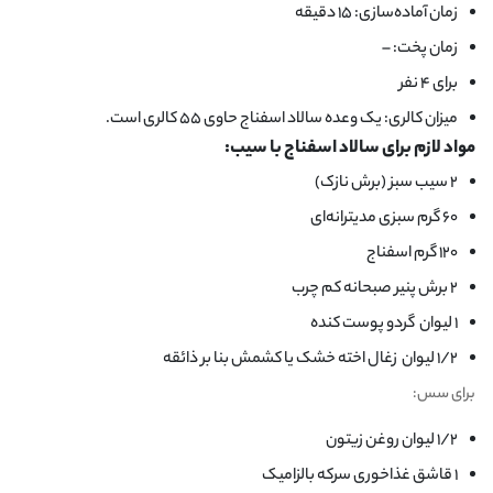
زمان آماده‌سازی: ۱۵ دقیقه
زمان پخت: –
برای ۴ نفر
میزان کالری: یک وعده سالاد اسفناج حاوی ۵۵ کالری است.
مواد لازم برای سالاد اسفناج با سیب:
۲ سیب سبز (برش نازک)
۶۰ گرم سبزی مدیترانه‌ای
۱۲۰ گرم اسفناج
۲ برش پنیر صبحانه کم چرب
۱ لیوان گردو پوست کنده
۱/۲ لیوان زغال اخته خشک یا کشمش بنا بر ذائقه
برای سس:
۱/۲ لیوان روغن زیتون
۱ قاشق غذاخوری سرکه بالزامیک