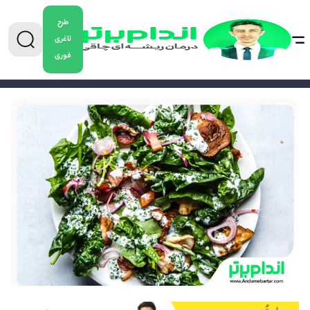
طرح
لاغری
فوری
0904-5478882
برای دریافت مشاوره کاهش وزن تماس بگیرید