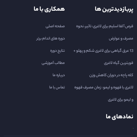
پربازدیدترین ها
همکاری با ما
قرص آلفا اسلیم برای لاغری: تاثیر، نحوه
صفحه اصلی
مصرف و عوارض
دوره های اندام برتر
13 عرق گیاهی برای لاغری شکم و پهلو +
نتایج دوره
قویترین گیاه لاغری
مطالب آموزشی
کله پاچه در دوران کاهش وزن
درباره ما
لاغری با قهوه و لیمو : زمان مصرف قهوه
تماس با ما
و لیمو برای لاغری
نمادهای ما