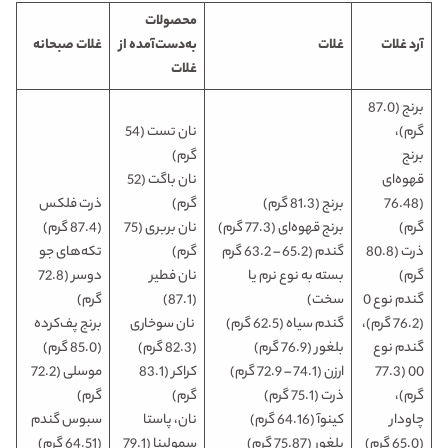
محصولات
آرد غلات
غلات
به‌دست‌آمده از
غلات صبحانه
غلات
برنج (87.0
گرم)،
نان تست (54
برنج
گرم)
قهوه‌ای
نان باگت (52
(76.48
برنج (81.3 گرم)
گرم)
ذرت فلکس
گرم)
برنج قهوه‌ای (77.3 گرم)
نان بربری (75
(87.4 گرم)
ذرت (80.8
گندم (65.2 – 63.2 گرم
گرم)
تکه‌های
جو
گرم)
بسته به نوع نرم یا
نان فطیر
دوسر
(72.8
گندم نوع 0
سخت)
(87.1)
گرم)
(76.2 گرم)،
گندم سیاه (62.5 گرم)
نان سوخاری
برنج پف‌کرده
گندم نوع
بلغور (76.9 گرم)
(82.3 گرم)
(85.0 گرم)
00 (77.3
ارزن (74.1 – 72.9 گرم)
کراکر (83.1
موسلی (72.2
گرم)،
ذرت (75.1 گرم)
گرم)
گرم)
چاودار
کینوآ (64.16 گرم)
نان، پاستا
سبوس گندم
(65.0 گرم)
بلغور (75.87 گرم)
سمولینا (79.1
(64.51 گرم)