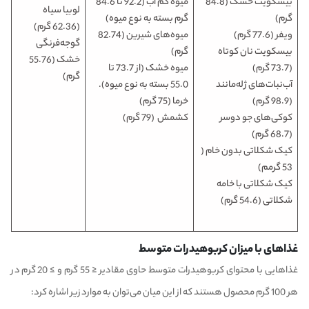
بیسکویت خشک (84.8
میوه کم آب (92.2 تا 84.6
لوبیا سیاه
گرم)
گرم بسته به نوع میوه)
(62.36 گرم)
ویفر (77.6 گرم)
میوه‌های شیرین (82.74
گوجه‌فرنگی
بیسکویت نان کوتاه
گرم)
خشک (55.76
(73.7 گرم)
میوه خشک (از 73.7 تا
گرم)
آب‌نبات‌های ژله‌مانند
55.0 بسته به نوع میوه).
(98.9 گرم)
خرما (75 گرم)
کوکی‌های جو دوسر
کشمش (79 گرم)
(68.7 گرم)
کیک شکلاتی بدون خام (
53 گرمم)
کیک شکلاتی با خامه
شکلاتی (54.6 گرم)
غذاهای با میزان کربوهیدرات متوسط
غذاهایی با محتوای کربوهیدرات متوسط ​​حاوی مقادیر ≤ 55 گرم و ≥ 20 گرم در
هر 100 گرم محصول هستند که از این میان می‌توان به موارد زیر اشاره کرد: