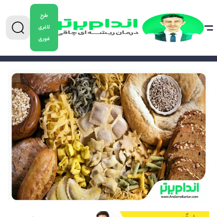
طرح
لاغری
فوری
0904-5478882
برای دریافت مشاوره کاهش وزن تماس بگیرید