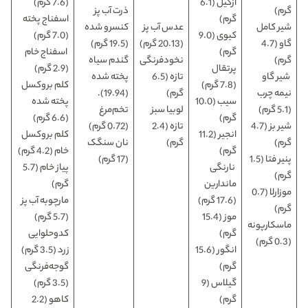
ازگیل (6.1
(7.6 گرم)
گرم)
ذرت آب پز
گرم)
اسفناج پخته
شیر کامل
عدس آب پز
کنسرو شده
کیوی (9.0
(7.0 گرم)
گاو (4.7
(20.13 گرم)
(19.5 گرم)
گرم)
اسفناج خام
گرم)
نخودفرنگی
گندم سیاه
پرتقال
(2.9 گرم)
شیر گاو
تازه (6.5
پخته شده
(7.8 گرم)
کلم بروکسل
نیمه چرب
گرم)
(19.94).
سیب (10.0
پخته شده
(5.1 گرم)
لوبیا سبز
تخم‌مرغ
گرم)
(6.6 گرم)
شیر بز (4.7
تازه (2.4
(0.72 گرم)
انجیر (11.2
کلم بروکسل
گرم)
گرم)
نان سنگک
گرم)
خام (4.2 گرم)
پنیر فتا (1.5
(17 گرم)
نارنگی
پیاز خام (5.7
گرم)
ماندارین
گرم)
موزارلا (0.7
(17.6 گرم)
مارچوبه آب پز
گرم)
موز (15.4
(5.7 گرم)
ماسکارپونه
گرم)
کدوحلوایی
(0.3 گرم)
انگور (15.6
زرد (3.5 گرم)
گرم)
گوجه‌فرنگی
گیلاس (9
(3.5 گرم)
گرم)
کاهو (2.2