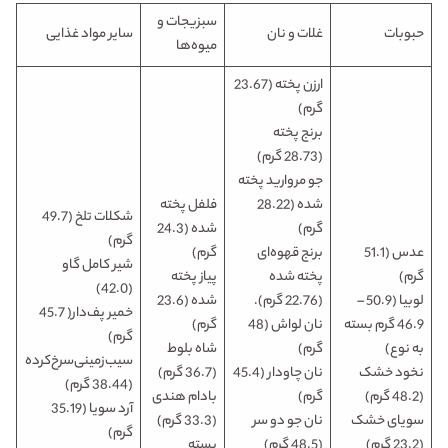
سبزیجات و
حبوبات
غلات و نان
سایر مواد غذایی
میوه‌ها
ارزن پخته (23.67
گرم)
برنج پخته
(28.73 گرم)
جو مروارید پخته
شده (28.22
فلفل پخته
شکلات تلخ (49.7
گرم)
شده (24.3
گرم)
عدس (51.1
برنج قهوه‌ای
گرم)
شیر کامل گاو
گرم)
پخته شده
پیاز پخته
(42.0)
لوبیا (50.9 –
(22.76 گرم).
شده (23.6
خمیر پف‌دار( 45.7
46.9 گرم بسته
نان لواش (48
گرم)
گرم)
به نوع)
گرم)
شاه بلوط
سیب‌زمینی‌سرخ‌کرده
نخود خشک
نان چاودار (45.4
(36.7 گرم)
(38.44 گرم)
(48.2 گرم)
گرم)
بادام هندی
آرد سویا (35.19
سویای خشک
نان جو دو سر
(33.3 گرم)
گرم)
(23.2 گرم)
(48.5 گرم)
پسته