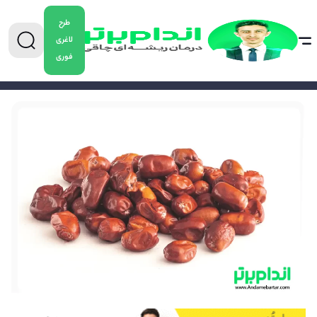
طرح
لاغری
فوری
0904-5478882
برای دریافت مشاوره کاهش وزن تماس بگیرید