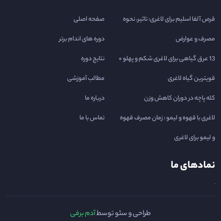
قرص آلفا اسلیم برای لاغری: تاثیر، نحوه
صفحه اصلی
مصرف و عوارض
دوره های اندام برتر
13 عرق گیاهی برای لاغری شکم و پهلو +
نتایج دوره
قویترین گیاه لاغری
مطالب آموزشی
کله پاچه در دوران کاهش وزن
درباره ما
لاغری با قهوه و لیمو : زمان مصرف قهوه
تماس با ما
و لیمو برای لاغری
نمادهای ما
طراحی و سئو توسط
آدم برفی