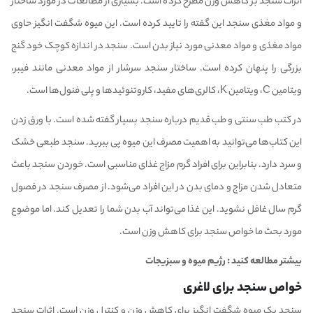
اثرات سنجد بر کاهش وزن مطرح کرده است. بسیاری از مطالعات در مورد ساختار
و مواد مغذی سنجد این گفته را تایید کرده است. این میوه شگفت انگیز حاوی
مواد مغذی و مواد معدنی مورد نیاز بدن است. سنجد در اندازه کوچک خود گنج
بزرگی را پنهان کرده است. ساختار سنجد سرشار از مواد معدنی مانند فیبر،
ویتامین C، ویتامین K، کالری‌های مفید، کاروتنوئیدها و پلی فنول‌ها است.
در کتب طب سنتی و طب قدیم درباره سنجد بسیار گفته شده است. با ورق زدن
این کتاب‌ها می‌توانید به اهمیت مصرف این میوه پی ببرید. سنجد طبعی خشک
و سرد دارد. بنابراین برای افراد گرم مزاج غذای مناسبی است. خوردن سنجد باعث
متعادل شدن مزاج و دمای بدن در این افراد می‌شود. از مصرف سنجد در فصول
گرم سال غافل نشوید. این غذا می‌تواند آب بدن شما را تعدیل کند. اما موضوع
مورد بحث ما خواص سنجد برای کاهش وزن است.
بیشتر مطالعه کنید :
رژیم میوه و سبزیجات
خواص سنجد برای لاغری
سنجد یک میوه شگفت انگیز برای کاهش وزن و کنترل وزن است. اثرات سنجد