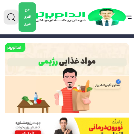
طرح
لاغری
فوری
0904-5478882
برای دریافت مشاوره کاهش وزن تماس بگیرید