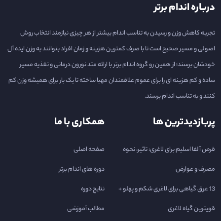
درباره اندام برتر
تجربه کاهش وزن و رسیدن به تناسب اندام بیشتر از هر چیزی نیازمند انتخاب روش
اصولی و مسیر صحیح است تا با صرف کمترین هزینه و زمان افراد بتوانند به وزن ایده آل
خودشان برسند؛ از همین رو گروه اندام برتر با ارائه متد نورون درمانی و تغذیه مسیر
ساده و کم هزینه ای را برای عموم علاقمندان مهیا ساخته تا یک بار برای همیشه وزن کم
کنند و به تناسب اندام برسند.
پربازدیدترین ها
همکاری با ما
قرص آلفا اسلیم برای لاغری: تاثیر، نحوه
صفحه اصلی
مصرف و عوارض
دوره های اندام برتر
13 عرق گیاهی برای لاغری شکم و پهلو +
نتایج دوره
قویترین گیاه لاغری
مطالب آموزشی