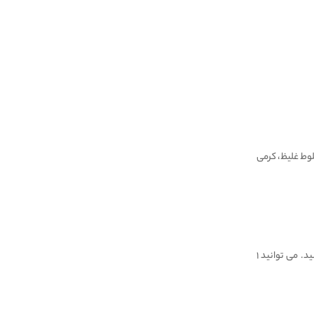
لوط غلیظ، کرمی
نصف لیوان بلغور جو دوسر را با نصف لیوان شیر بدون چربی مخلوط کرده، ۱ عدد موز، نصف قاشق چایخوری دارچین را اضافه کرده و میل کنید. می توانید ۱