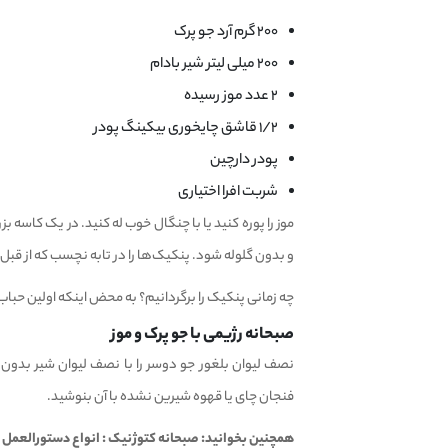
۲۰۰ گرم آرد جو پرک
۲۰۰ میلی لیتر شیر بادام
۲ عدد موز رسیده
۱/۲ قاشق چایخوری بیکینگ پودر
پودر دارچین
شربت افرا اختیاری
موز را پوره کنید یا با چنگال خوب له کنید. در یک کاسه ب
و بدون گلوله شود. پنکیک‌ها را در تابه نچسب که از قبل 
چه زمانی پنکیک را برگردانیم؟ به محض اینکه اولین حباب‌ها
صبحانه رژیمی با جو پرک و موز
فنجان چای یا قهوه شیرین نشده با آن بنوشید.
همچنین بخوانید:
صبحانه کتوژنیک : انواع دستورالعمل ه