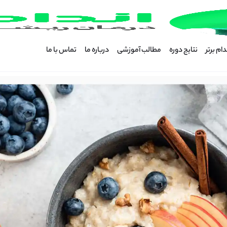
ام برتر
نتایج دوره
مطالب آموزشی
درباره ما
تماس با ما
904-5478882
فت مشاوره کاهش وزن تماس بگیرید